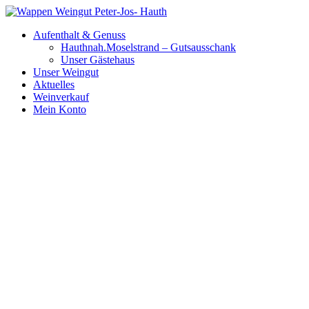
Zum
Inhalt
Aufenthalt & Genuss
wechseln
Hauthnah.Moselstrand – Gutsausschank
Unser Gästehaus
Unser Weingut
Aktuelles
Weinverkauf
Mein Konto